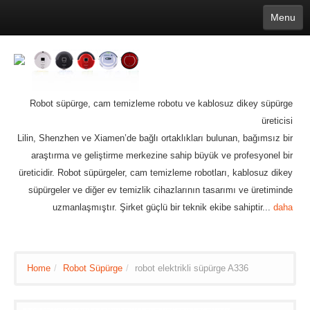
Menu
English
繁體中文
Español
русский
Қазақша
Français
Deutsch
Português
日本語
한국어
Nederlands
belgischen
čeština
عربي
Ελληνικά
עברית
Latvijas
Slovenija
Magyar
Lietuva
Dansk
Polski
Svenska
Italiano
ไทย
Robot süpürge, cam temizleme robotu ve kablosuz dikey süpürge
Suomi
Hrvatski
Română
Mongolian
bāṅlā
Norsk
Türkçe
üreticisi
Ўзбек тили
india
Tiếng Việt
íslenska
Estonia
Bulgarian
Lilin, Shenzhen ve Xiamen’de bağlı ortaklıkları bulunan, bağımsız bir
Ukrainian
Slovenčina
araştırma ve geliştirme merkezine sahip büyük ve profesyonel bir
üreticidir. Robot süpürgeler, cam temizleme robotları, kablosuz dikey
süpürgeler ve diğer ev temizlik cihazlarının tasarımı ve üretiminde
uzmanlaşmıştır. Şirket güçlü bir teknik ekibe sahiptir...
daha
Home
/
Robot Süpürge
/
robot elektrikli süpürge A336