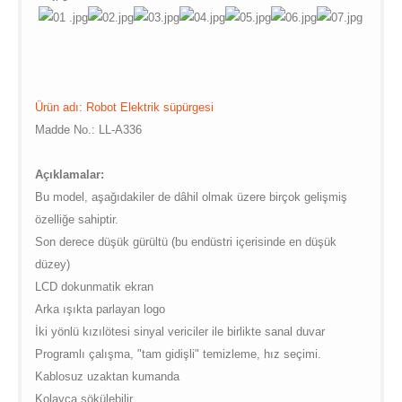
/web/m.liectroux-
$vii_buy_now_text in
global.com/includes/templates/theme100/templates/tpl_product_in
/web/m.liectroux-
on line
35
global.com/includes/templates/theme100/templates/tpl_product_in
on line
42
Ürün adı: Robot Elektrik süpürgesi
Madde No.: LL-A336
Açıklamalar:
Bu model, aşağıdakiler de dâhil olmak üzere birçok gelişmiş
özelliğe sahiptir.
Son derece düşük gürültü (bu endüstri içerisinde en düşük
düzey)
LCD dokunmatik ekran
Arka ışıkta parlayan logo
İki yönlü kızılötesi sinyal vericiler ile birlikte sanal duvar
Programlı çalışma, "tam gidişli" temizleme, hız seçimi.
Kablosuz uzaktan kumanda
Kolayca sökülebilir