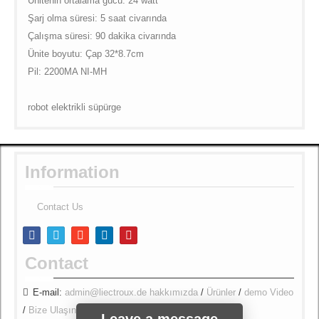
Ünitenin ortalama gücü: 24 watt
Şarj olma süresi: 5 saat civarında
Çalışma süresi: 90 dakika civarında
Ünite boyutu: Çap 32*8.7cm
Pil: 2200MA NI-MH
robot elektrikli süpürge
Information
Contact Us
Contact
E-mail:
admin@liectroux.de
hakkımızda
/
Ürünler
/
demo Video
/
Bize Ulaşın
/