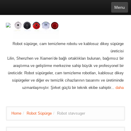
Menu
English
繁體中文
Español
русский
Қазақша
Français
Deutsch
Português
日本語
한국어
Nederlands
belgischen
čeština
عربي
Ελληνικά
עברית
Latvijas
Slovenija
Magyar
Lietuva
Dansk
Polski
Svenska
Italiano
ไทย
Robot süpürge, cam temizleme robotu ve kablosuz dikey süpürge
Suomi
Hrvatski
Română
Mongolian
bāṅlā
Norsk
Türkçe
üreticisi
Ўзбек тили
india
Tiếng Việt
íslenska
Lilin, Shenzhen ve Xiamen’de bağlı ortaklıkları bulunan, bağımsız bir
Estonia
Bulgarian
Ukrainian
Slovenčina
araştırma ve geliştirme merkezine sahip büyük ve profesyonel bir
üreticidir. Robot süpürgeler, cam temizleme robotları, kablosuz dikey
süpürgeler ve diğer ev temizlik cihazlarının tasarımı ve üretiminde
uzmanlaşmıştır. Şirket güçlü bir teknik ekibe sahiptir...
daha
Home
/
Robot Süpürge
/
Robot støvsuger