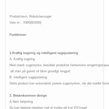
/web/m.liectroux-
$vii_buy_now_text in
global.com/includes/templates/theme100/templates/tpl_product_in
/web/m.liectroux-
on line
35
global.com/includes/templates/theme100/templates/tpl_product_in
Produktnavn: Robotstøvsuger
on line
42
Vare nr.:
X800(B2000)
Funktioner:
1.
Kraftig sugning og intelligent sugejustering
A.
Kraftig sugning
Med stærk sugestyrke, besidder produktet fantastiske rengøringskapac
alt støv på gulvet vil blive grundigt rengjort.
B. Intelligent sugejustering
Dette product kan automatisk justere sugestyrken, når det møder forsk
2.
Betænksomme design
A.Nem betjening
Du kan betjene robotten ved at trykke på kun EN knap!