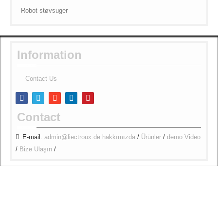
Robot støvsuger
Information
Contact Us
Contact
E-mail:
admin@liectroux.de
hakkımızda
/
Ürünler
/
demo Video
/
Bize Ulaşın
/